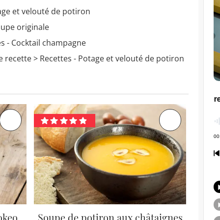
age et velouté de potiron
oupe originale
s - Cocktail champagne
e recette
> Recettes - Potage et velouté de potiron
okeo
Soupe de potiron aux châtaignes