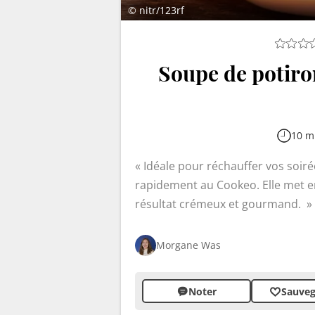
© nitr/123rf
Soupe de potiro
10 m
Idéale pour réchauffer vos soiré
rapidement au Cookeo. Elle met en
résultat crémeux et gourmand.
Morgane Was
Noter
Sauveg