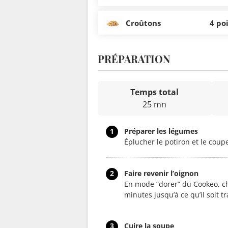
Croûtons
4 po
PRÉPARATION
Temps total
25 mn
1
Préparer les légumes
Éplucher le potiron et le cou
2
Faire revenir l’oignon
En mode “dorer” du Cookeo, chau
minutes jusqu’à ce qu’il soit t
3
Cuire la soupe