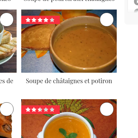
es de
Soupe de châtaignes et potiron