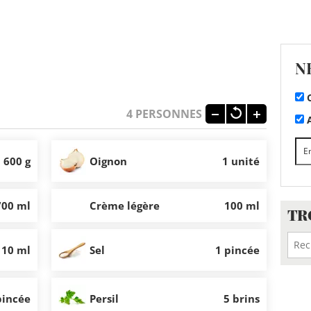
N
C
4
PERSONNES
A
600 g
Oignon
1 unité
700 ml
Crème légère
100 ml
TR
10 ml
Sel
1 pincée
pincée
Persil
5 brins