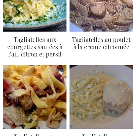
Tagliatelles aux
Tagliatelles au poulet
courgettes sautées à
à la crème citronnée
l'ail, citron et persil