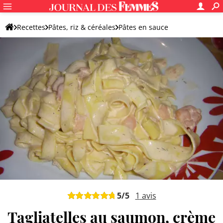
Recettes
Pâtes, riz & céréales
Pâtes en sauce
Pâtes au poisson, crustacé ou fruits de mer
5
/5
1
avis
Tagliatelles au saumon, crème