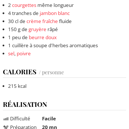
2
courgettes
même longueur
4 tranches de
jambon blanc
30 cl de
crème fraîche
fluide
150 g de
gruyère
râpé
1 peu de
beurre doux
1 cuillère à soupe d'herbes aromatiques
sel
,
poivre
CALORIES
/ personne
215 kcal
RÉALISATION
Difficulté
Facile
Préparation
20 mn