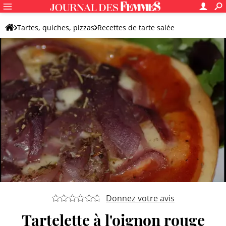
Tartes, quiches, pizzas
Recettes de tarte salée
Recettes de tarte aux légumes
Tarte aux oignons
Donnez votre avis
Tartelette à l'oignon rouge