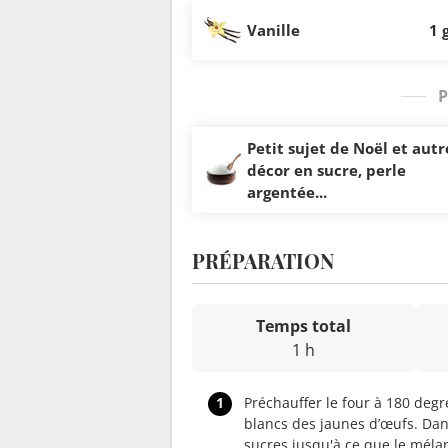
Vanille
1 
P
Petit sujet de Noël et autr
décor en sucre, perle
argentée...
PRÉPARATION
Temps total
1 h
1
Préchauffer le four à 180 degr
blancs des jaunes d’œufs. Dan
sucres jusqu'à ce que le méla