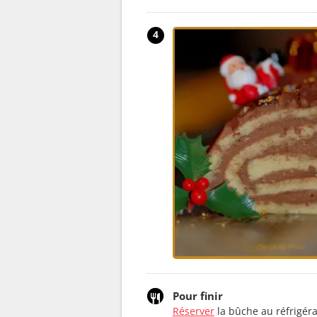
4
Pour finir
Réserver
la bûche au réfrigér