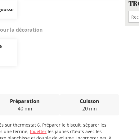
TR
gousse
our la décoration
e
Préparation
Cuisson
40 mn
20 mn
és sur thermostat 6. Préparer le biscuit, séparer les
s une terrine,
fouetter
les jaunes d’œufs avec les
nge blanchisse et double de volume. Incorporer peu à