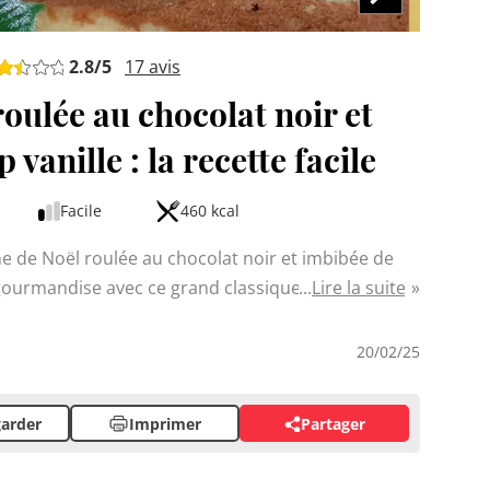
2.8
/5
17
avis
oulée au chocolat noir et
 vanille : la recette facile
Facile
460 kcal
e de Noël roulée au chocolat noir et imbibée de
 gourmandise avec ce grand classique traditionnel,
Lire la suite
rands. Cette version promet une texture moelleuse
me aux pâtissiers amateurs grâce à des étapes
20/02/25
 le biscuit, la crème au chocolat et le montage.
arder
Imprimer
Partager