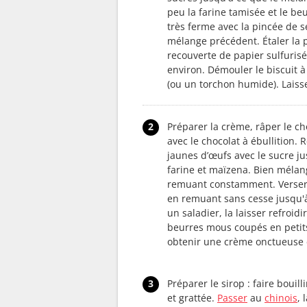
peu la farine tamisée et le be
très ferme avec la pincée de se
mélange précédent. Étaler la
recouverte de papier sulfurisé
environ. Démouler le biscuit à 
(ou un torchon humide). Laisse
2
Préparer la crème, râper le cho
avec le chocolat à ébullition
jaunes d’œufs avec le sucre j
farine et maïzena. Bien mélang
remuant constamment. Verser l
en remuant sans cesse jusqu'à
un saladier, la laisser refroi
beurres mous coupés en peti
obtenir une crème onctueuse 
3
Préparer le sirop : faire bouil
et grattée.
Passer
au
chinois
, 