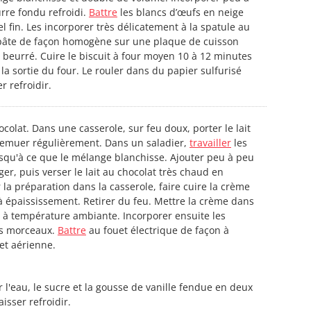
urre fondu refroidi.
Battre
les blancs d’œufs en neige
l fin. Les incorporer très délicatement à la spatule au
 pâte de façon homogène sur une plaque de cuisson
 beurré. Cuire le biscuit à four moyen 10 à 12 minutes
la sortie du four. Le rouler dans du papier sulfurisé
r refroidir.
colat. Dans une casserole, sur feu doux, porter le lait
. Remuer régulièrement. Dans un saladier,
travailler
les
usqu'à ce que le mélange blanchisse. Ajouter peu à peu
er, puis verser le lait au chocolat très chaud en
a préparation dans la casserole, faire cuire la crème
 épaississement. Retirer du feu. Mettre la crème dans
dir à température ambiante. Incorporer ensuite les
ts morceaux.
Battre
au fouet électrique de façon à
et aérienne.
lir l'eau, le sucre et la gousse de vanille fendue en deux
laisser refroidir.