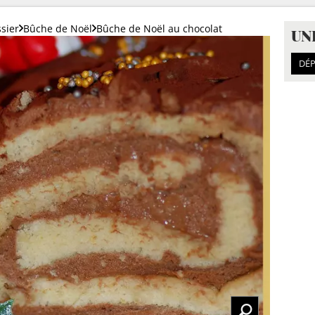
ssier
Bûche de Noël
Bûche de Noël au chocolat
UN
DÉP