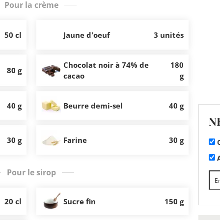
Pour la crème
50 cl
Jaune d'oeuf
3 unités
Chocolat noir à 74% de
180
80 g
cacao
g
40 g
Beurre demi-sel
40 g
N
30 g
Farine
30 g
C
A
Pour le sirop
20 cl
Sucre fin
150 g