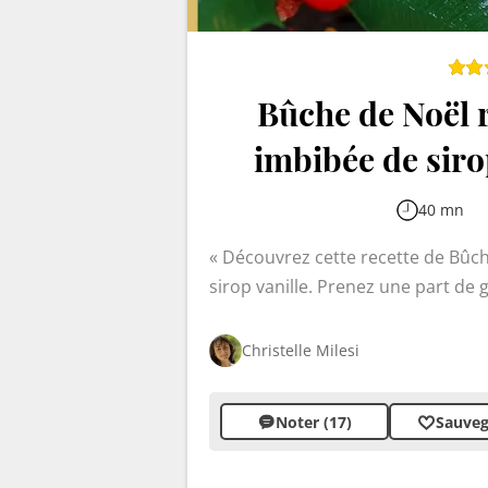
Bûche de Noël r
imbibée de sirop
40 mn
Découvrez cette recette de Bûch
sirop vanille. Prenez une part de
toujours apprécié par petits et g
et un goût intense, accessible mê
Christelle Milesi
clairement détaillées pour réussir
Noter (17)
Sauveg