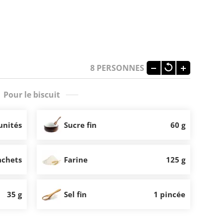
8
PERSONNES
Pour le biscuit
unités
Sucre fin
60 g
achets
Farine
125 g
35 g
Sel fin
1 pincée