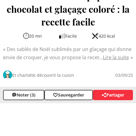
chocolat et glaçage coloré : la
recette facile
20 mn
Facile
420 kcal
Des sablés de Noël sublimés par un glaçage qui donne
envie de croquer, je vous propose la recette parfaite
Lire la suite
pour les réussir à 100%. Avec l'arrivée des fêtes de fin
d'année, rien de tel que ces délicieux sablés aux pépites
Et charlotte découvrit la cuisin
03/09/25
de chocolat et glaçage coloré. Facile à réaliser, elle
permet d'obtenir jolis biscuits décorés qui feront
Noter (3)
Sauvegarder
Partager
sensation sur votre table ou comme cadeau gourmand.