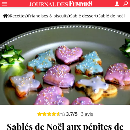
Recettes
Friandises & biscuits
Sablé dessert
Sablé de noël
3.7
/5
3
avis
Sablés de Noël aux pépites de