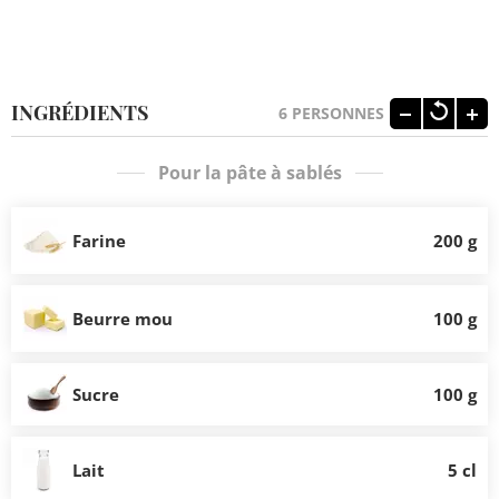
INGRÉDIENTS
6
PERSONNES
Pour la pâte à sablés
Farine
200 g
Beurre mou
100 g
Sucre
100 g
Lait
5 cl