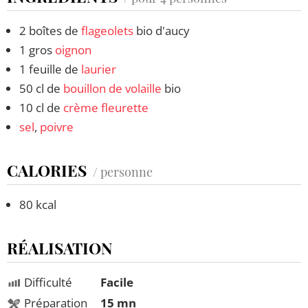
2 boîtes de
flageolets
bio d'aucy
1 gros
oignon
1 feuille de
laurier
50 cl de
bouillon de volaille
bio
10 cl de
crème fleurette
sel
,
poivre
CALORIES
/ personne
80 kcal
RÉALISATION
Difficulté
Facile
Préparation
15 mn