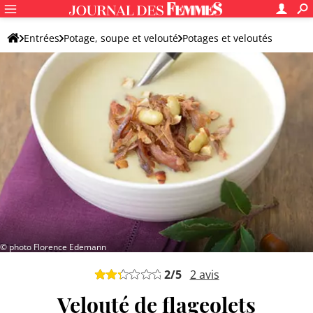
Entrées
Potage, soupe et velouté
Potages et veloutés
Potage et velouté originaux
© photo Florence Edemann
2
/5
2
avis
Velouté de flageolets