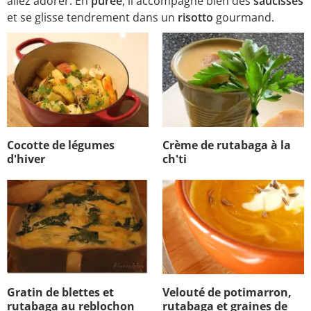
allez adorer. En
purée
, il accompagne bien des
saucisses
et se glisse tendrement dans un
risotto
gourmand.
Cocotte de légumes
Crème de rutabaga à la
d'hiver
ch'ti
Gratin de blettes et
Velouté de potimarron,
rutabaga au reblochon
rutabaga et graines de