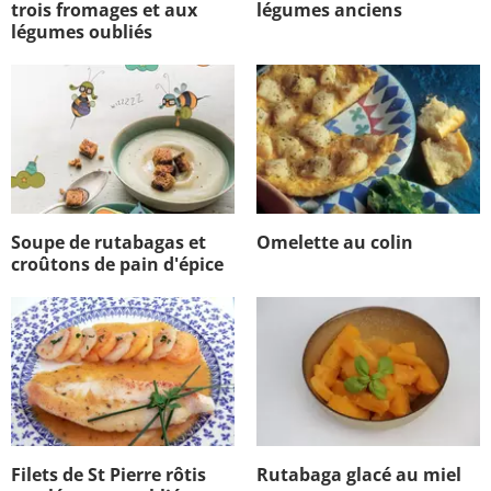
trois fromages et aux
légumes anciens
légumes oubliés
Soupe de rutabagas et
Omelette au colin
croûtons de pain d'épice
Filets de St Pierre rôtis
Rutabaga glacé au miel