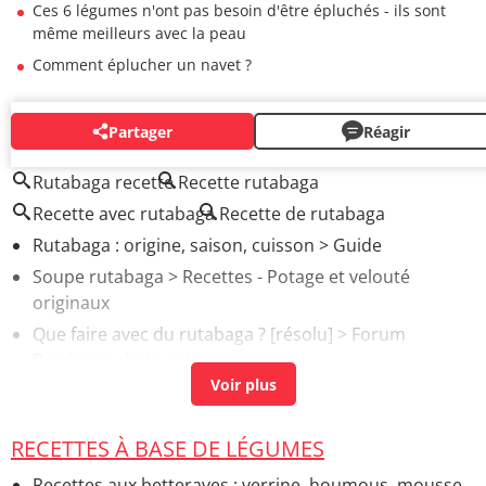
Ces 6 légumes n'ont pas besoin d'être épluchés - ils sont
même meilleurs avec la peau
Comment éplucher un navet ?
Partager
Réagir
AUTOUR DU MÊME SUJET
Rutabaga recette
Recette rutabaga
Recette avec rutabaga
Recette de rutabaga
Rutabaga : origine, saison, cuisson
> Guide
Soupe rutabaga
> Recettes - Potage et velouté
originaux
Que faire avec du rutabaga ?
[résolu] >
Forum
Produits : choix, saison...
Navet : féculent, cru, cuisson
> Guide
Rutabaga glacé au miel
> Recettes - Poêlée de
RECETTES À BASE DE LÉGUMES
légumes
Rutabaga recette gastronomique
> Accueil - Recettes
Recettes aux betteraves : verrine, houmous, mousse…