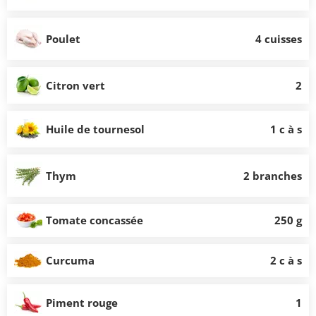
Poulet
4 cuisses
Citron vert
2
Huile de tournesol
1 c à s
Thym
2 branches
Tomate concassée
250 g
Curcuma
2 c à s
Piment rouge
1