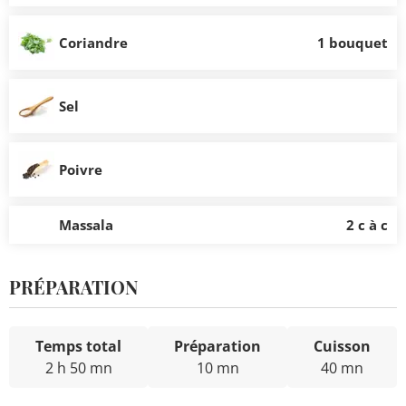
Coriandre
1 bouquet
Sel
Poivre
Massala
2 c à c
PRÉPARATION
Temps total
Préparation
Cuisson
2 h 50 mn
10 mn
40 mn