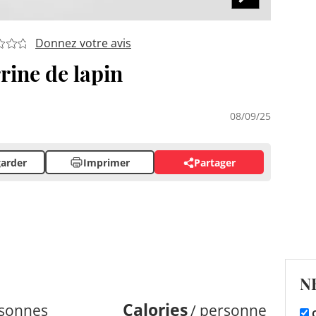
Donnez votre avis
rine de lapin
08/09/25
arder
Imprimer
Partager
N
Calories
rsonnes
/ personne
C