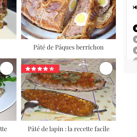
Pâté de Pâques berrichon
tte
Pâté de lapin : la recette facile