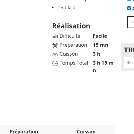
150 kcal
A
Réalisation
Difficulté
Facile
Préparation
15 mn
TR
Cuisson
3 h
Temps Total
3 h 15 m
n
Préparation
Cuisson