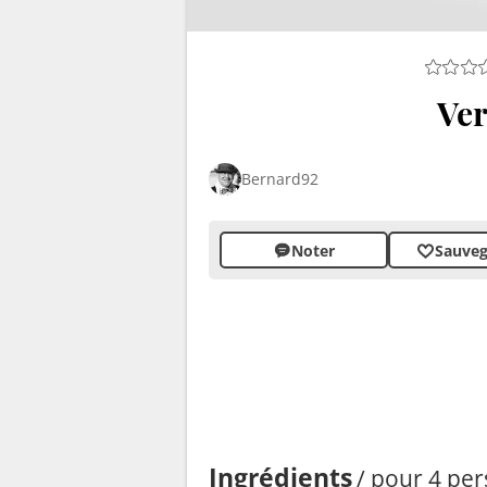
Ver
Bernard92
Noter
Sauveg
Ingrédients
/ pour 4 pe