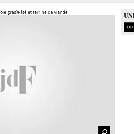
foie gras
Pâté et terrine de viande
UN
DÉP