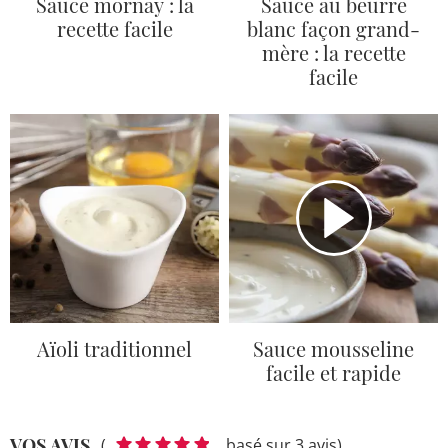
Sauce mornay : la
Sauce au beurre
recette facile
blanc façon grand-
mère : la recette
facile
Aïoli traditionnel
Sauce mousseline
facile et rapide
VOS AVIS
(
basé sur 3 avis)