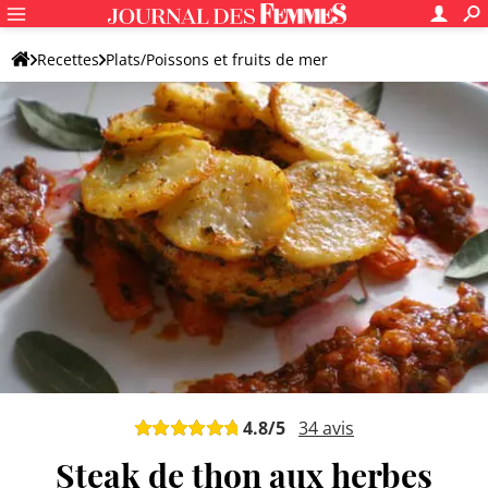
Recettes
Plats/Poissons et fruits de mer
Recettes de poisson
Thon
4.8
/5
34
avis
Steak de thon aux herbes