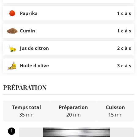
Paprika
1 c à s
Cumin
1 c à s
Jus de citron
2 c à s
Huile d'olive
3 c à s
PRÉPARATION
Temps total
Préparation
Cuisson
35 mn
20 mn
15 mn
1