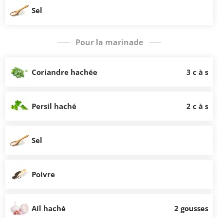
Sel
Pour la marinade
Coriandre hachée
3 c à s
Persil haché
2 c à s
Sel
Poivre
Ail haché
2 gousses