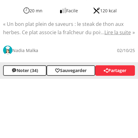
20 mn
Facile
120 kcal
Un bon plat plein de saveurs : le steak de thon aux
herbes. Ce plat associe la fraîcheur du poisson à la
Lire la suite
richesse des aromates et des légumes de saison. La
marinade apporte une explosion qui sublime le thon,
Nadia Malka
02/10/25
tandis que les légumes d'accompagnement offrent
texture et couleurs variées. Facile à préparer, cette
Noter (34)
Sauvegarder
Partager
recette est idéale pour un repas estival en famille ou
entre amis.