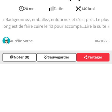
20 mn
Facile
140 kcal
Badigeonnez, emballez, enfournez et c'est prêt. Le plus
long est de faire cuire le riz pour accompagner ces
Lire la suite
délicieux pavés de thon au bon goût d'épices. Plongez
dans une expérience culinaire raffinée avec cette recette
Aurélie Sorbe
06/10/25
de thon mi-cuit en papillote qui allie saveurs exotiques
et texture fondante. La cuisson préserve la tendreté du
Noter (8)
Sauvegarder
Partager
poisson tout en l'imprégnant des arômes des épices.