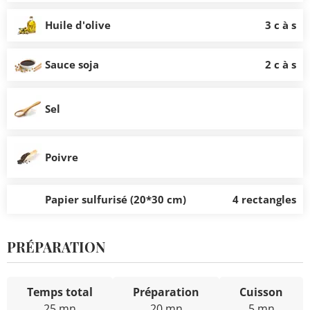
Huile d'olive
3 c à s
Sauce soja
2 c à s
Sel
Poivre
Papier sulfurisé (20*30 cm)
4 rectangles
PRÉPARATION
Temps total
Préparation
Cuisson
25 mn
20 mn
5 mn