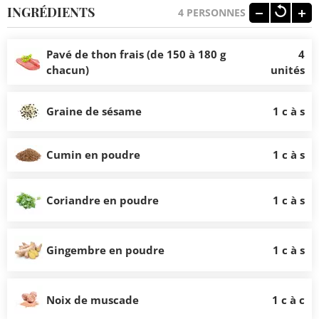
INGRÉDIENTS
4
PERSONNES
Pavé de thon frais (de 150 à 180 g
4
chacun)
unités
Graine de sésame
1 c à s
Cumin en poudre
1 c à s
Coriandre en poudre
1 c à s
Gingembre en poudre
1 c à s
Noix de muscade
1 c à c