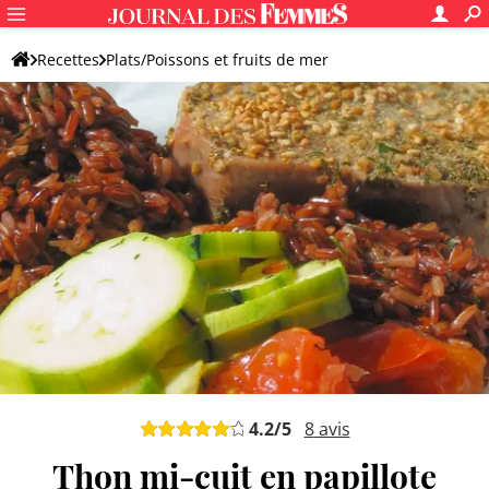
Recettes
Plats/Poissons et fruits de mer
Recettes de poisson
Thon
4.2
/5
8
avis
Thon mi-cuit en papillote