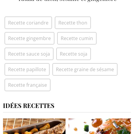
Recette coriandre
Recette thon
Recette gingembre
Recette cumin
Recette sauce soja
Recette soja
Recette papillote
Recette graine de sésame
Recette française
IDÉES RECETTES