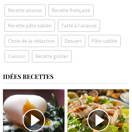
Recette ananas
Recette française
Recette pâte sablée
Tarte à l'ananas
Choix de la rédaction
Dessert
Pâte sablée
Cuisson
Recette goûter
IDÉES RECETTES