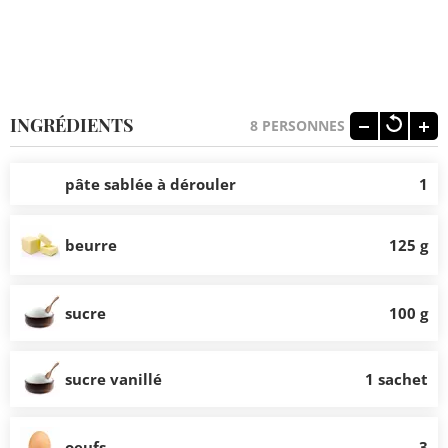
INGRÉDIENTS
8
PERSONNES
pâte sablée à dérouler
1
beurre
125 g
sucre
100 g
sucre vanillé
1 sachet
oeufs
3