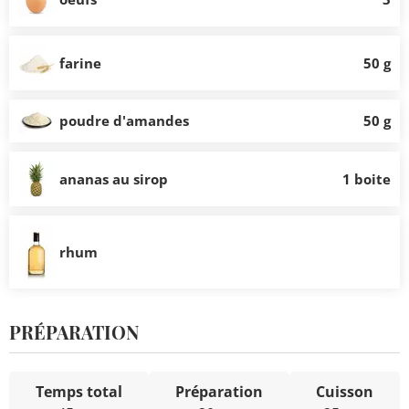
farine
50 g
poudre d'amandes
50 g
ananas au sirop
1 boite
rhum
PRÉPARATION
Temps total
Préparation
Cuisson