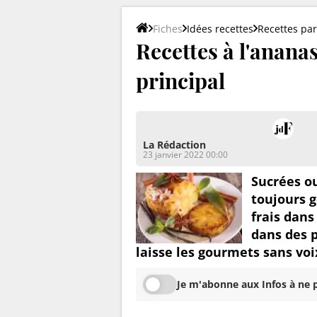
Fiches
Idées recettes
Recettes par
Recettes à l'ananas 
principal
La Rédaction
23 janvier 2022 00:00
Sucrées ou
toujours 
frais dans
dans des p
laisse les gourmets sans voi
Je m'abonne aux Infos à ne p