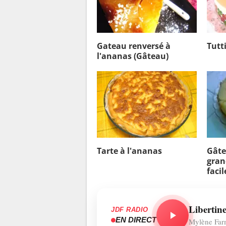
Gateau renversé à
Tutti
l'ananas (Gâteau)
Tarte à l'ananas
Gâte
gran
facil
Libertin
JDF RADIO
EN DIRECT
Mylène Far