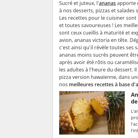
Sucré et juteux, l'
ananas
apporte 
à nos desserts, pizzas et salades 
Les recettes pour le cuisiner so
et toutes savoureuses ! Les meill
sont ceux cueillis à maturité et e
avion, ananas victoria en tête. Dég
c'est ainsi qu'il révèle toutes ses 
ananas moins sucrés peuvent êtr
après avoir été rôtis ou caramélis
les adultes à l'heure du dessert. Il
pizza version hawaïenne, dans un
nos
meilleures recettes à base d
An
de
L'a
pro
l'a
l'i