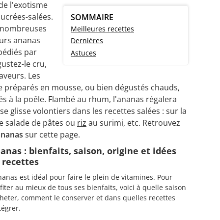
de l'exotisme
sucrées-salées.
SOMMAIRE
nt nombreuses
Meilleures recettes
eurs ananas
Dernières
xpédiés par
Astuces
ustez-le cru,
saveurs. Les
e préparés en mousse, ou bien dégustés chauds,
és à la poêle. Flambé au rhum, l'ananas régalera
 se glisse volontiers dans les recettes salées : sur la
e salade de pâtes ou
riz
au surimi, etc. Retrouvez
'ananas
sur cette page.
anas : bienfaits, saison, origine et idées
 recettes
nanas est idéal pour faire le plein de vitamines. Pour
fiter au mieux de tous ses bienfaits, voici à quelle saison
cheter, comment le conserver et dans quelles recettes
ntégrer.