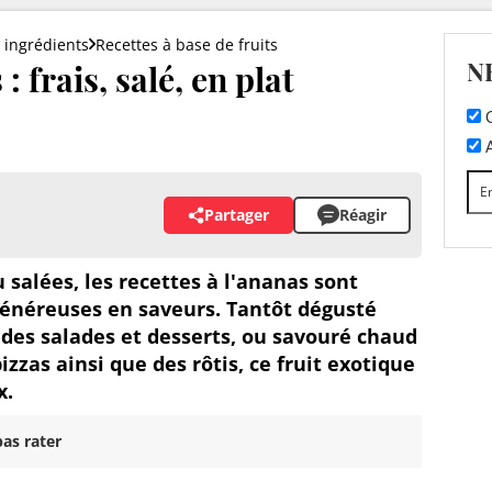
 ingrédients
Recettes à base de fruits
N
: frais, salé, en plat
C
A
Partager
Réagir
 salées, les recettes à l'ananas sont
généreuses en saveurs. Tantôt dégusté
 des salades et desserts, ou savouré chaud
izzas ainsi que des rôtis, ce fruit exotique
x.
as rater