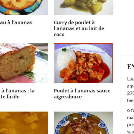
au à l'ananas
Curry de poulet à
l'ananas et au lait de
coco
E
Lu
amo
 à l'ananas : la
Poulet à l'ananas sauce
270
te facile
aigre-douce
bi
6 f
ma
pré
sa