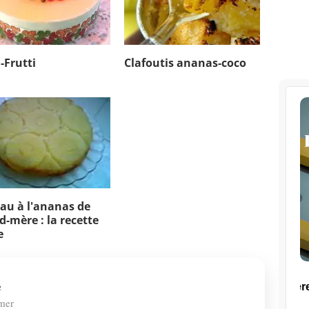
-Frutti
Clafoutis ananas-coco
au à l'ananas de
d-mère : la recette
e
e
mer