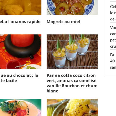
Cet
le 
de 
et a l'ananas rapide
Magrets au miel
Vou
cam
pet
cru
Dr 
40 
san
ue au chocolat : la
Panna cotta coco citron
te facile
vert, ananas caramélisé
vanille Bourbon et rhum
blanc