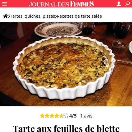
Tartes, quiches, pizzas
Recettes de tarte salée
Recettes de tarte aux légumes
Autre tarte aux légumes
4
/5
1
avis
Tarte aux feuilles de blette