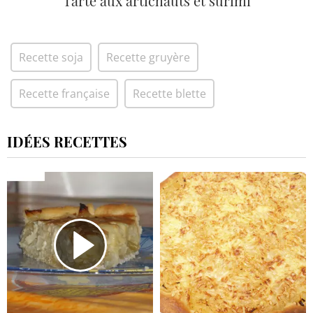
Tarte aux artichauts et surimi
Recette soja
Recette gruyère
Recette française
Recette blette
IDÉES RECETTES