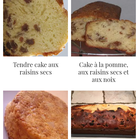
Tendre cake aux
Cake à la pomme,
raisins secs
aux raisins secs et
aux noix