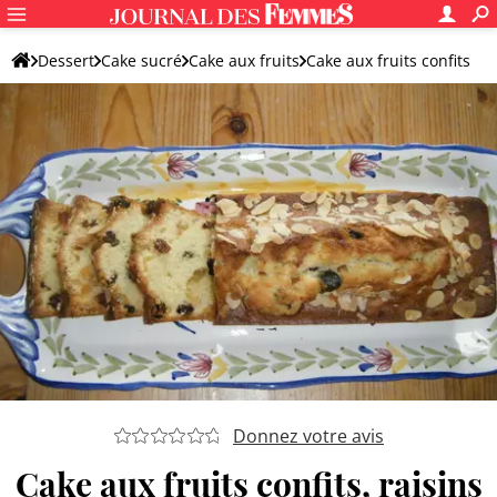
Dessert
Cake sucré
Cake aux fruits
Cake aux fruits confits
Donnez votre avis
Cake aux fruits confits, raisins