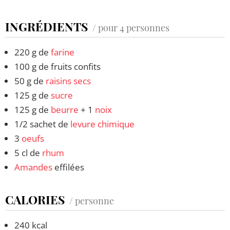
INGRÉDIENTS
/ pour 4 personnes
220 g de
farine
100 g de fruits confits
50 g de
raisins secs
125 g de
sucre
125 g de
beurre
+ 1
noix
1/2 sachet de
levure chimique
3
oeufs
5 cl de
rhum
Amandes
effilées
CALORIES
/ personne
240 kcal