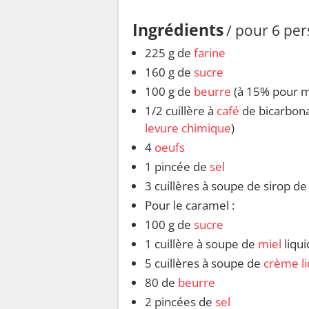
Ingrédients
/ pour 6 pe
225 g de
farine
160 g de
sucre
100 g de
beurre
(à 15% pour m
1/2 cuillère à
café
de bicarbona
levure chimique
)
4
oeufs
1 pincée de
sel
3 cuillères à soupe de sirop d
Pour le caramel :
100 g de
sucre
1 cuillère à soupe de
miel
liqui
5 cuillères à soupe de
crème li
80 de
beurre
2 pincées de
sel