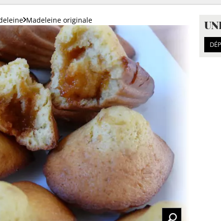
eleine
Madeleine originale
UN
DÉP