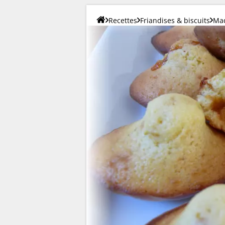
Recettes
Friandises & biscuits
Mad