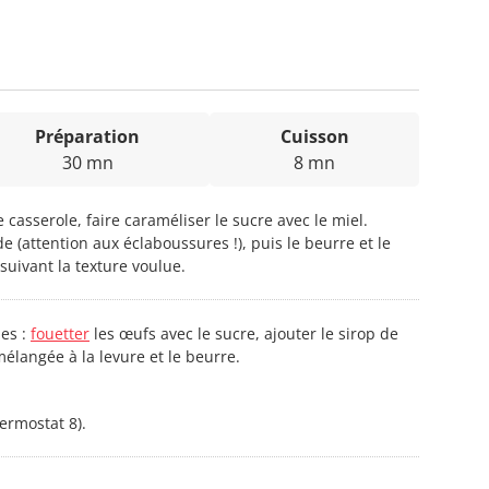
Préparation
Cuisson
30 mn
8 mn
 casserole, faire caraméliser le sucre avec le miel.
e (attention aux éclaboussures !), puis le beurre et le
suivant la texture voulue.
nes :
fouetter
les œufs avec le sucre, ajouter le sirop de
 mélangée à la levure et le beurre.
hermostat 8).