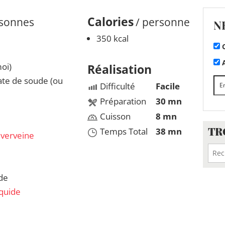
Calories
rsonnes
/ personne
N
350 kcal
C
A
oi)
Réalisation
te de soude (ou
Difficulté
Facile
Préparation
30 mn
Cuisson
8 mn
TR
Temps Total
38 mn
e
verveine
de
quide