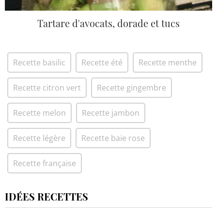
Tartare d'avocats, dorade et tucs
Recette basilic
Recette été
Recette menthe
Recette citron vert
Recette gingembre
Recette melon
Recette jambon
Recette légère
Recette baie rose
Recette française
IDÉES RECETTES