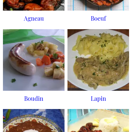
Agneau
Boeuf
Boudin
Lapin