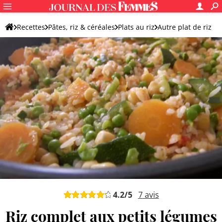
Recettes
Pâtes, riz & céréales
Plats au riz
Autre plat de riz
4.2
/5
7
avis
Riz complet aux petits légumes