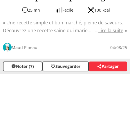
25 mn
Facile
100 kcal
Une recette simple et bon marché, pleine de saveurs.
Découvrez une recette saine qui marie
Lire la suite
harmonieusement le riz complet et les légumes frais. Ce
plat coloré ravira vos papilles tout en vous apportant
Maud Pineau
04/08/25
une dose généreuse de fibres et de vitamines. La
cuisson vapeur des légumes préserve leurs nutriments,
Noter (7)
Sauvegarder
Partager
tandis que le coulis de tomate et les herbes
aromatiques viennent sublimer l'ensemble.