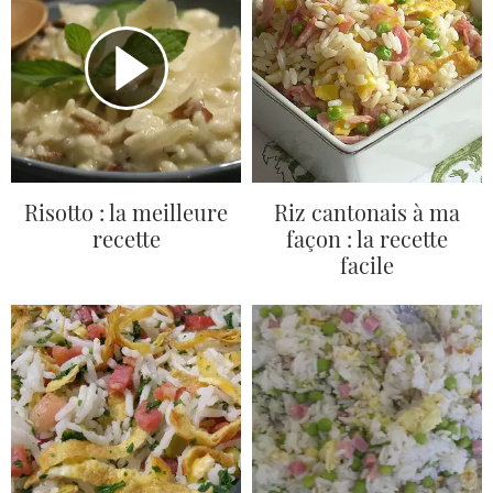
Risotto : la meilleure
Riz cantonais à ma
recette
façon : la recette
facile