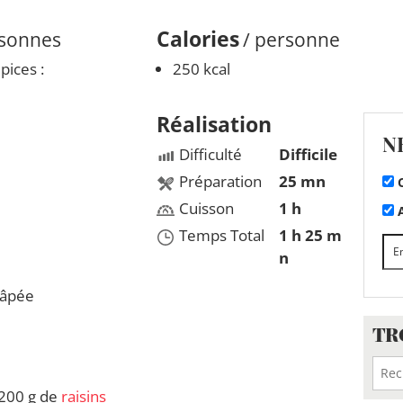
Calories
rsonnes
/ personne
pices :
250 kcal
Réalisation
N
Difficulté
Difficile
Préparation
25 mn
C
Cuisson
1 h
A
Temps Total
1 h 25 m
n
âpée
TR
 200 g de
raisins