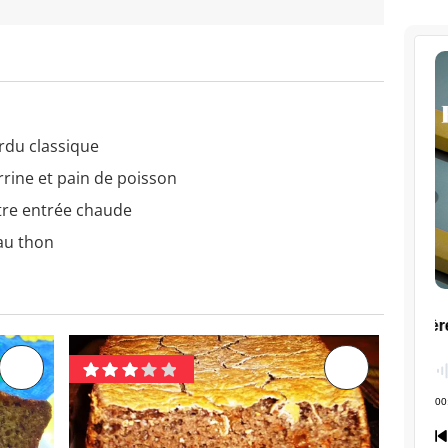
rdu classique
rrine et pain de poisson
tre entrée chaude
au thon