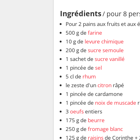
Ingrédients
/ pour 8 pe
Pour 2 pains aux fruits et aux é
500 g de
farine
10 g de
levure chimique
200 g de
sucre semoule
1 sachet de
sucre vanillé
1 pincée de
sel
5 cl de
rhum
le zeste d'un
citron
râpé
1 pincée de cardamone
1 pincée de
noix de muscade
r
3
oeufs
entiers
175 g de
beurre
250 g de
fromage blanc
125 g de
raisins
de Corinthe +