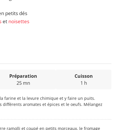
en petits dés
s
et
noisettes
Préparation
Cuisson
25 mn
1 h
a farine et la levure chimique et y faire un puits.
es différents aromates et épices et le oeufs. Mélangez
rre ramolli et coupé en petits morceaux, le fromage