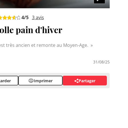
4
/5
3
avis
olle pain d'hiver
est très ancien et remonte au Moyen-Age.
31/08/25
arder
Imprimer
Partager