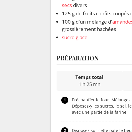
secs
divers
125 g de fruits confits coupés 
100 g d'un mélange d'
amande
grossièrement hachées
sucre glace
PRÉPARATION
Temps total
1 h 25 mn
1
Préchauffer le four. Mélangez l
Déposez-y les sucres, le sel, l
avec une partie de la farine.
2
Disposez sur cette pâte le beu