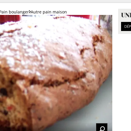
Pain boulanger
Autre pain maison
UN
DÉP