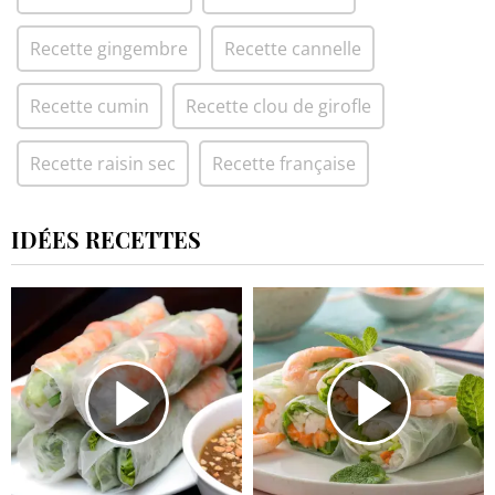
Recette gingembre
Recette cannelle
Recette cumin
Recette clou de girofle
Recette raisin sec
Recette française
IDÉES RECETTES