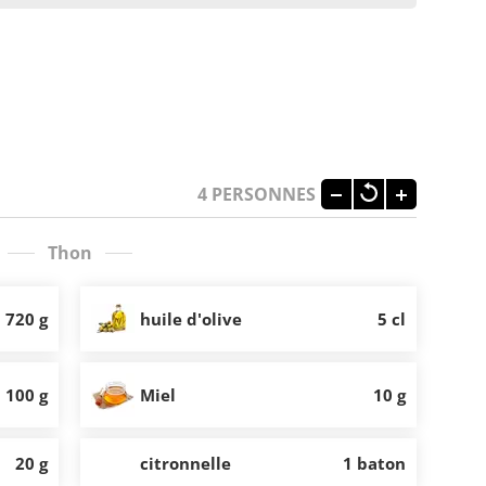
4
PERSONNES
Thon
720 g
huile d'olive
5 cl
100 g
Miel
10 g
20 g
citronnelle
1 baton