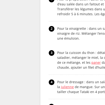
d’eau salée dans un faitout et
Transférer les légumes dans un
refroidir 5 à 6 minutes. Les ég
2
Pour la vinaigrette : dans un s
vinaigre de riz. Mélanger l’ens
une émulsion.
3
Pour la cuisson du thon : déta
saladier, mélanger le miel, la 
de ce mélange, et les
paner
da
chaude, ajouter un filet d’huil
4
Pour le dressage : dans un sal
la
julienne
de mangue. Sur une
tailler chaque Tataki en 4 port