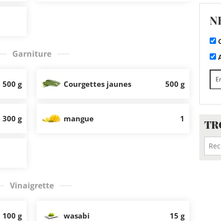
N
C
Garniture
A
500 g
Courgettes jaunes
500 g
300 g
mangue
1
TR
Vinaigrette
100 g
wasabi
15 g