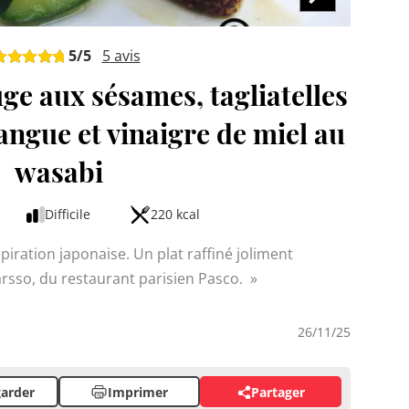
5
/5
5
avis
ge aux sésames, tagliatelles
angue et vinaigre de miel au
wasabi
Difficile
220 kcal
tion japonaise. Un plat raffiné joliment
 le chef D.Barsso, du restaurant parisien Pasco.
26/11/25
arder
Imprimer
Partager