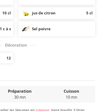
10 cl
jus de citron
5 cl
1 c à s
Sel poivre
Décoration
12
Préparation
Cuisson
30 mn
10 mn
tailler les légumes en
Julienne
. Faire bouillir 3 litres