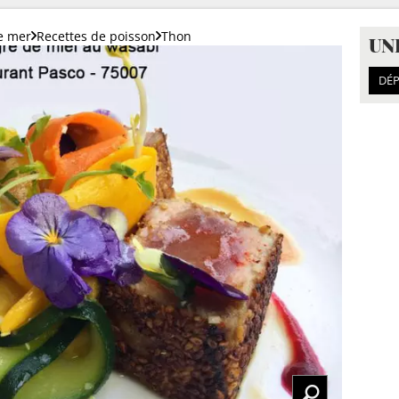
de mer
Recettes de poisson
Thon
UN
DÉP