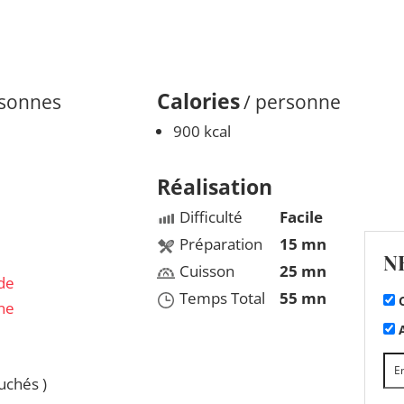
Calories
rsonnes
/ personne
900 kcal
Réalisation
Difficulté
Facile
Préparation
15 mn
N
Cuisson
25 mn
de
Temps Total
55 mn
C
ne
A
uchés )