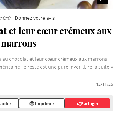
Donnez votre avis
at et leur cœur crémeux aux
marrons
s au chocolat et leur cœur crémeux aux marrons.
éricaine ,le reste est une pure invention de ma
Lire la suite
ux marrons. Fondants et onctueux, ces muffins vous
12/11/25
arder
Imprimer
Partager