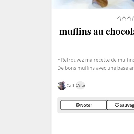
muffins au chocol
Retrouvez ma recette de muffin
De bons muffins avec une base am
part : fourrés avec de la crème a
feront fondre de plaisir !
Cath
Site
Noter
Sauveg