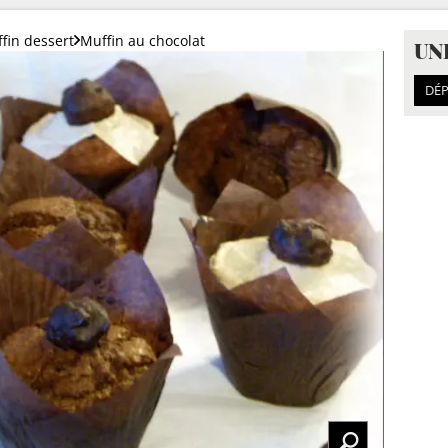
fin dessert
Muffin au chocolat
UN
DÉP