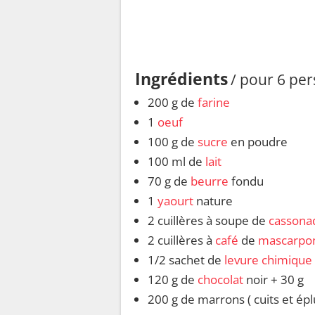
Ingrédients
/ pour 6 pe
200 g de
farine
1
oeuf
100 g de
sucre
en poudre
100 ml de
lait
70 g de
beurre
fondu
1
yaourt
nature
2 cuillères à soupe de
cassona
2 cuillères à
café
de
mascarpo
1/2 sachet de
levure chimique
120 g de
chocolat
noir + 30 g
200 g de marrons ( cuits et épl