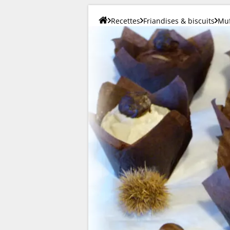
Recettes
Friandises & biscuits
Muf