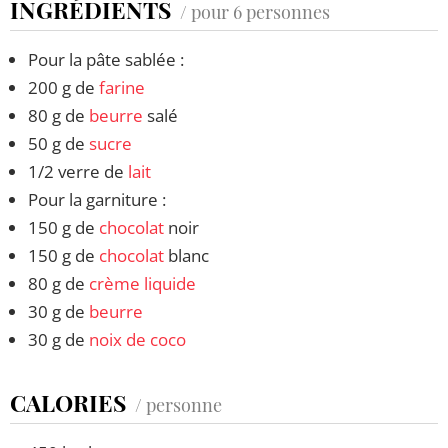
INGRÉDIENTS
/ pour 6 personnes
Pour la pâte sablée :
200 g de
farine
80 g de
beurre
salé
50 g de
sucre
1/2 verre de
lait
Pour la garniture :
150 g de
chocolat
noir
150 g de
chocolat
blanc
80 g de
crème liquide
30 g de
beurre
30 g de
noix de coco
CALORIES
/ personne