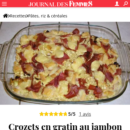
Recettes
Pâtes, riz & céréales
Lasagne, cannelloni et gratin de pâtes
Gratin de pâtes
5
/5
1
avis
Crozets en gratin au jambon