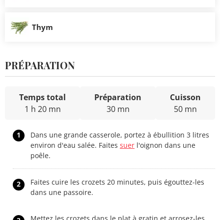
Thym
PRÉPARATION
Temps total
Préparation
Cuisson
1 h 20 mn
30 mn
50 mn
1
Dans une grande casserole, portez à ébullition 3 litres
environ d'eau salée. Faites
suer
l'oignon dans une
poêle.
Faites cuire les crozets 20 minutes, puis égouttez-les
2
dans une passoire.
Mettez les crozets dans le plat à gratin et arrosez-les