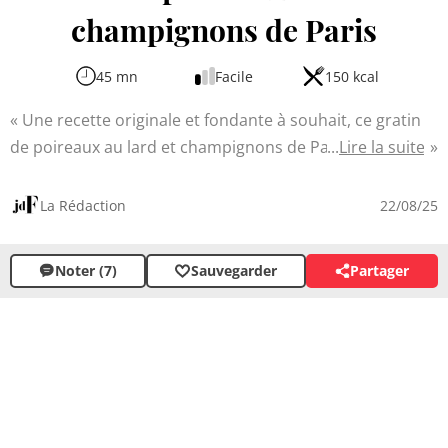
champignons de Paris
45 mn
Facile
150 kcal
Une recette originale et fondante à souhait, ce gratin
de poireaux au lard et champignons de Paris est un
Lire la suite
délice réconfortant qui marie à merveille les saveurs
terreuses et les textures fondantes. Idéal pour les
La Rédaction
22/08/25
soirées d'automne ou d'hiver, il ravira les papilles avec
sa combinaison de légumes, fromage onctueux et
Noter (7)
Sauvegarder
Partager
lardons croustillants enrobés dans une béchamel
parfumée à la muscade.