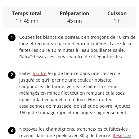
Temps total
Préparation
Cuisson
1 h 45 mn
45 mn
1 h
1
Coupez les blancs de poireaux en tronçons de 10 cm de
long et recoupez chacun d'eux en lanières. Lavez-les et
faites-les cuire 10 minutes à l'eau bouillante salée.
Rafraîchissez-les sous l'eau froide et égouttez-les.
Faites
fondre
50 g de beurre dans une casserole
2
jusqu'à ce qu'il prenne une couleur noisette,
saupoudrez de farine, versez le lait et la crème
mélangés en mince filet tout en remuant et laissez
épaissir la béchamel à feu doux. Hors du feu,
assaisonnez de muscade, de sel et de poivre. Ajoutez
150 g de fromage râpé et mélangez soigneusement.
Nettoyez les champignons, tranchez-les et faites-les
3
revenir dans une poêle avec 30 g de beurre.
Réservez
.