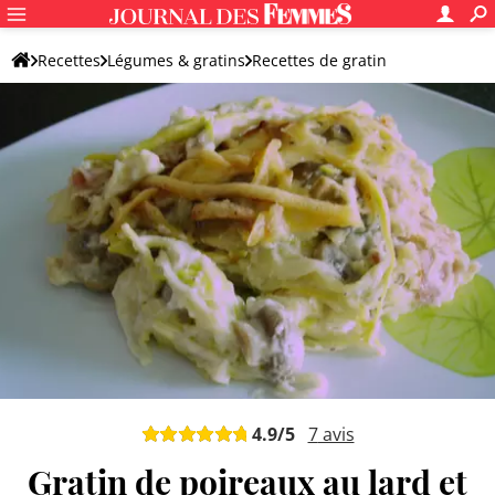
Recettes
Légumes & gratins
Recettes de gratin
Autre gratin de légumes
4.9
/5
7
avis
Gratin de poireaux au lard et