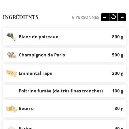
INGRÉDIENTS
6
PERSONNES
Blanc de poireaux
800 g
Champignon de Paris
500 g
Emmental râpé
200 g
Poitrine fumée (de très fines tranches)
100 g
Beurre
80 g
Farine
40 g