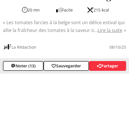
20 mn
Facile
215 kcal
Les tomates farcies à la belge sont un délice estival qui
allie la fraîcheur des tomates à la saveur iodée des
Lire la suite
crevettes grises. Cette recette simple mais raffinée met
en valeur des ingrédients de qualité, idéalement issus
La Rédaction
08/10/25
du potager. La préparation ne nécessite que quelques
étapes et permet de créer un plat léger et savoureux,
Noter (13)
Sauvegarder
Partager
parfait pour un déjeuner en terrasse ou une entrée
élégante.