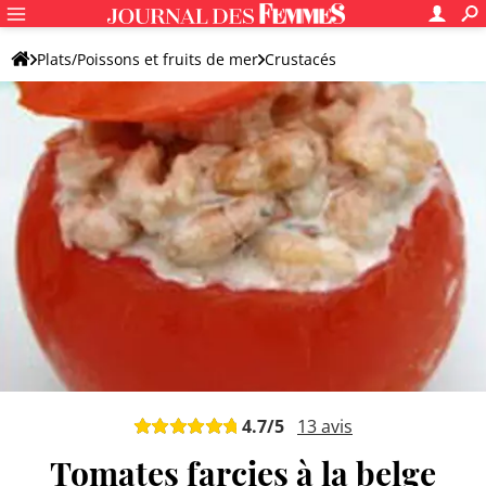
Plats/Poissons et fruits de mer
Crustacés
Recettes aux crevettes
Plat original aux crevettes
4.7
/5
13
avis
Tomates farcies à la belge