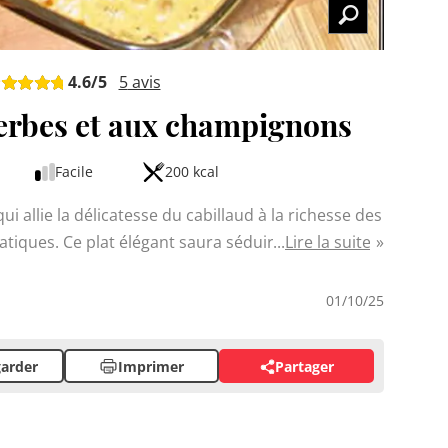
4.6
/5
5
avis
erbes et aux champignons
Facile
200 kcal
i allie la délicatesse du cabillaud à la richesse des
iques. Ce plat élégant saura séduire vos papilles
Lire la suite
 et de cerfeuil. La cuisson au four préserve toute la
rème fraîche et vin blanc apportent une onctuosité
01/10/25
convives ou vous faire plaisir.
arder
Imprimer
Partager