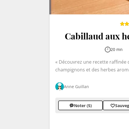
Cabillaud aux h
20 mn
Découvrez une recette raffinée qu
champignons et des herbes aromat
avec ses notes subtiles d'estragon
tendreté du poisson, tandis que c
Anne Guillan
bienvenue pour impressionner vos 
Noter (5)
Sauveg