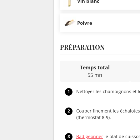
Vin blanc
Poivre
PRÉPARATION
Temps total
55 mn
1
Nettoyer les champignons et le
2
Couper finement les échalotes, 
(thermostat 8-9).
3
Badigeonner
le plat de cuisson