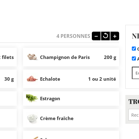
N
4
PERSONNES
C
 filets
Champignon de Paris
200 g
A
30 g
Echalote
1 ou 2 unité
Estragon
TR
Crème fraîche