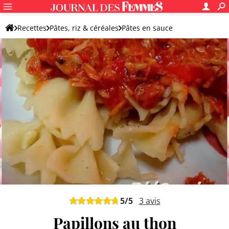
Recettes
Pâtes, riz & céréales
Pâtes en sauce
Pâtes au poisson, crustacé ou fruits de mer
5
/5
3
avis
Papillons au thon