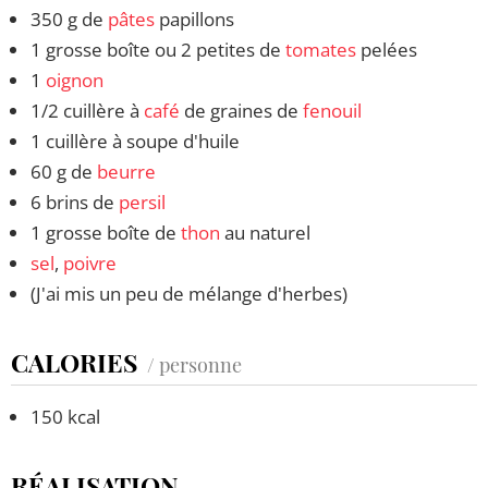
350 g de
pâtes
papillons
1 grosse boîte ou 2 petites de
tomates
pelées
1
oignon
1/2 cuillère à
café
de graines de
fenouil
1 cuillère à soupe d'huile
60 g de
beurre
6 brins de
persil
1 grosse boîte de
thon
au naturel
sel
,
poivre
(J'ai mis un peu de mélange d'herbes)
CALORIES
/ personne
150 kcal
RÉALISATION