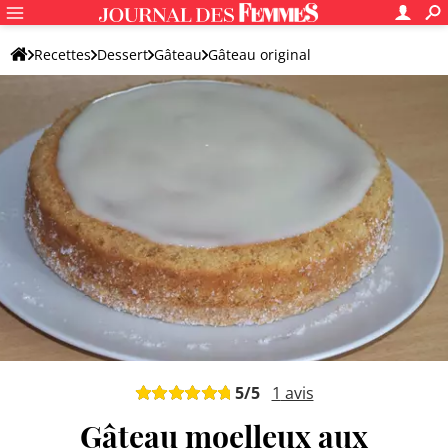
Recettes
Dessert
Gâteau
Gâteau original
5
/5
1
avis
Gâteau moelleux aux