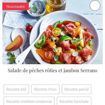
Nouveautés
Salade de pêches rôties et jambon Serrano
Recette été
Recette thon
Recette persil
Recette méditerranéenne
Recette familiale