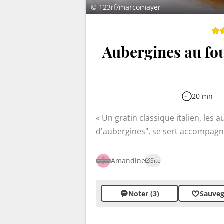
© 123rf/marcomayer
Aubergines au four
20 mn
Un gratin classique italien, les 
d'aubergines", se sert accompagn
plat végétarien. Cette préparation
un légume emblématique de la cui
Amandine
Site
fondante et au coulis de tomates,
italien.
Noter (3)
Sauveg