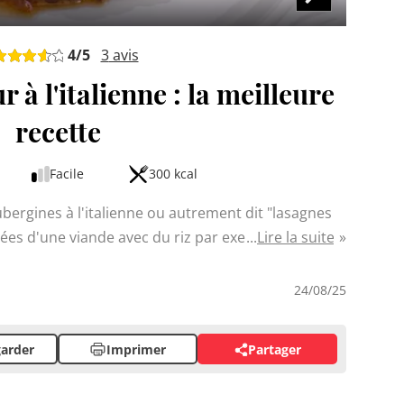
4
/5
3
avis
 à l'italienne : la meilleure
recette
Facile
300 kcal
aubergines à l'italienne ou autrement dit "lasagnes
ées d'une viande avec du riz par exemple, ou en
Lire la suite
 simple mais raffinée met à l'honneur l'aubergine,
sine méditerranéenne. Associée à la mozzarella
24/08/25
 elle offre un mariage de saveurs typiquement
arder
Imprimer
Partager