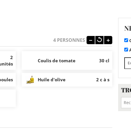
N
4
PERSONNES
C
A
2
Coulis de tomate
30 cl
unités
boules
Huile d'olive
2 c à s
TR