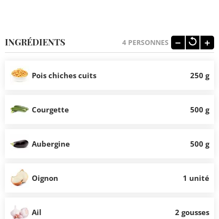
INGRÉDIENTS
4
PERSONNES
Pois chiches cuits
250 g
Courgette
500 g
Aubergine
500 g
Oignon
1 unité
Ail
2 gousses