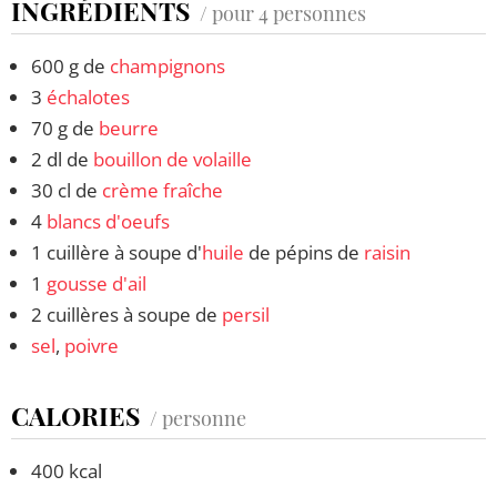
INGRÉDIENTS
/ pour 4 personnes
600 g de
champignons
3
échalotes
70 g de
beurre
2 dl de
bouillon de volaille
30 cl de
crème fraîche
4
blancs d'oeufs
1 cuillère à soupe d'
huile
de pépins de
raisin
1
gousse d'ail
2 cuillères à soupe de
persil
sel
,
poivre
CALORIES
/ personne
400 kcal