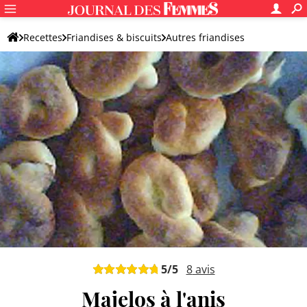
Recettes
Friandises & biscuits
Autres friandises
Friandise originale
5
/5
8
avis
Majelos à l'anis