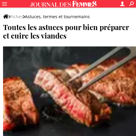
Fiches
Astuces, termes et tournemains
Toutes les astuces pour bien préparer
Viandes, volailles et charcuterie
et cuire les viandes