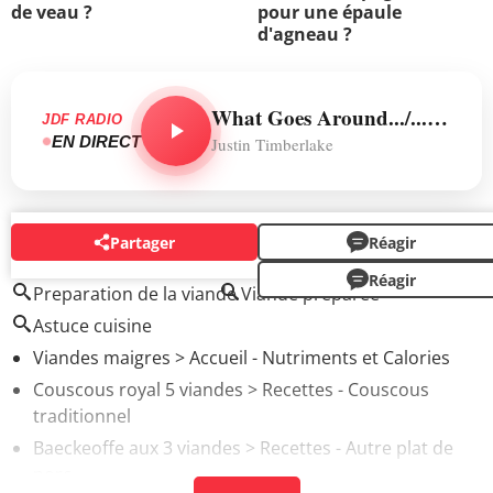
de veau ?
pour une épaule
d'agneau ?
What Goes Around.../...Comes Around (Interlude)
JDF RADIO
EN DIRECT
Justin Timberlake
Partager
Réagir
AUTOUR DU MÊME SUJET
Réagir
Preparation de la viande
Viande préparée
Astuce cuisine
Viandes maigres
> Accueil - Nutriments et Calories
Couscous royal 5 viandes
> Recettes - Couscous
traditionnel
Baeckeoffe aux 3 viandes
> Recettes - Autre plat de
porc