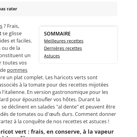
as rater
ts
? Frais,
t
se glisse
SOMMAIRE
es et faciles.
Meilleures recettes
 ou de la
Dernières recettes
constituent un
Astuces
 toutes vos
s de
pommes
re un plat complet. Les haricots verts sont
associés à la tomate pour des recettes mijotées
à l'italienne. En version gastronomique pour les
 lard pour époustoufler vos hôtes. Durant la
s se déclinent en salades "al dente" et peuvent être
e dés de tomates ou d'œufs durs. Comment donner
Partez à la conquête de nos recettes et astuces !
ricot vert : frais, en conserve, à la vapeur