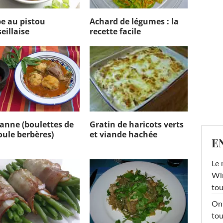
e au pistou
Achard de légumes : la
eillaise
recette facile
anne (boulettes de
Gratin de haricots verts
ule berbères)
et viande hachée
E
Le 
Win
tou
On 
tou