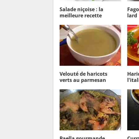
Salade niçoise : la
Fago
meilleure recette
lard
Velouté de haricots
Hari
verts au parmesan
l'ita
Paella gourmande
Curr