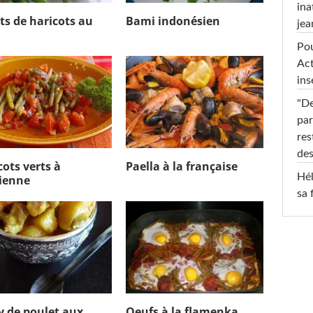
ina
ts de haricots au
Bami indonésien
jea
Pou
Act
ins
"De
par
res
des
cots verts à
Paella à la française
Hél
lienne
sa 
y de poulet aux
Oeufs à la flamenka