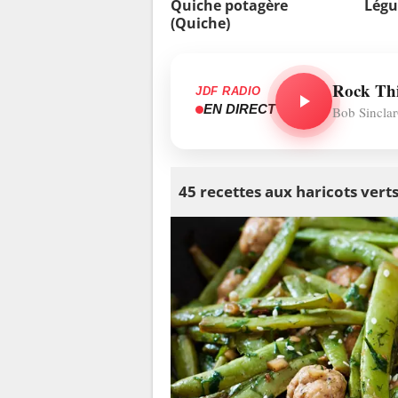
Quiche potagère
Légu
(Quiche)
Rock Thi
JDF RADIO
EN DIRECT
Bob Sincla
45 recettes aux haricots vert