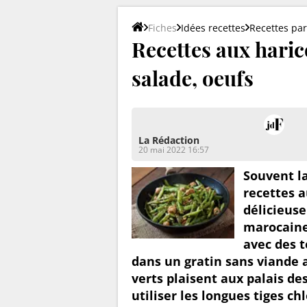
Fiches
Idées recettes
Recettes par
Recettes aux haric
salade, oeufs
La Rédaction
20 mai 2022 16:57
Souvent la
recettes a
délicieus
marocaine 
avec des 
dans un gratin sans viande a
verts plaisent aux palais d
utiliser les longues tiges ch