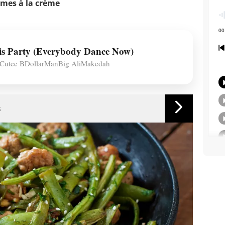
mes à la crème
s Party (Everybody Dance Now)
rCutee BDollarManBig AliMakedah
s