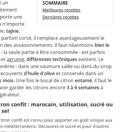
st un
SOMMAIRE
itement
Meilleures recettes
 apporte une
Dernières recettes
 n'importe
ée,
tajine
,
n parfum corsé, il remplace avantageusement le
bien des assaisonnements. Il faut néanmoins
bien le
 - la seule partie à être consommée - est parfois
cet
agrume
,
différentes techniques
existent. Le
nières : dans une saumure salée ou dans du sirop
recouverts
d'huile d'olive
et conservés dans un
s mois.
Une fois le bocal de citron
entamé
, il faut le
oir garder les citrons encore
3 à 4 semaines
à
gérateur.
tron confit : marocain, utilisation, sucré ou
 sel
citron confit est connu pour apporter un goût unique aux
ts méditerranéens. Découvrez-le sucré et pour d'autres