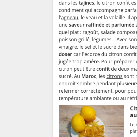
dans les
tajines
, le citron confit e
condiment qui accompagne parfa
l'
agneau
, le veau et la volaille. Il
une
saveur raffinée et parfumée
à
quel plat : ragoût, salade compos
poisson grillé, légumes… Avec so
vinaigre
, le sel et le sucre dans 
doser
car l'écorce du citron confit
jugée trop
amère.
Pour préparer 
citron peut être
confit
de deux ma
sucré. Au
Maroc
, les
citrons
sont 
endroit sombre pendant
plusieur
refermer correctement, pour pouv
température ambiante ou au réfri
Ci
au
Le 
pla