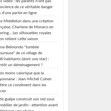
x vidéo : les parents n'ont pas
science de ce véritable danger
s d'une partie en ligne
e Middleton dans une création
nçaise, Charlene de Monaco en
loring… Les silhouettes royales
on retient cette saison
ana Belmondo "tombée
ureuse" de ce village de
0 habitants (dont une star) :
entôt un déménagement ?
ois moins calorique que la
yonnaise : Jean-Michel Cohen
fère ce condiment dans les
uces
te guêpe construit son nid sous
mobilier de jardin : attention avant
déplacer une chaise