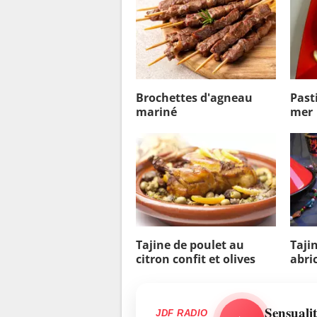
Brochettes d'agneau
Pasti
mariné
mer
Tajine de poulet au
Taji
citron confit et olives
abri
Sensualit
JDF RADIO