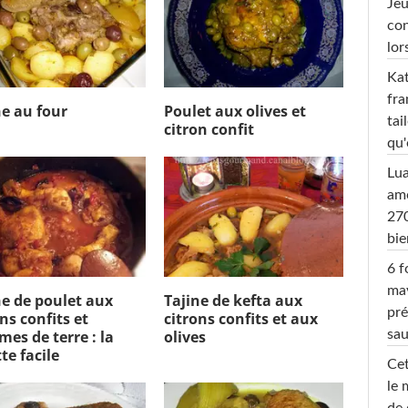
Jeu
con
lor
Kat
fra
ne au four
Poulet aux olives et
tai
citron confit
qu'
Lu
amo
270
bi
6 f
ma
ne de poulet aux
Tajine de kefta aux
pré
ns confits et
citrons confits et aux
sa
es de terre : la
olives
te facile
Cet
le 
de 