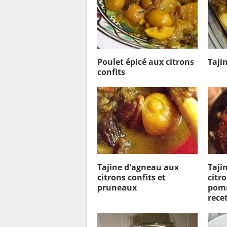
Poulet épicé aux citrons
Taji
confits
Tajine d'agneau aux
Taji
citrons confits et
citro
pruneaux
pomm
recet