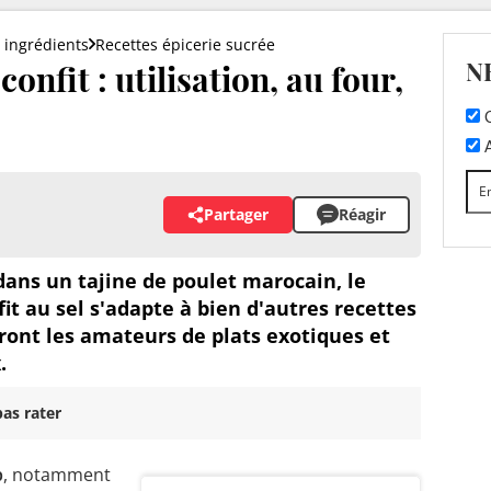
 ingrédients
Recettes épicerie sucrée
N
onfit : utilisation, au four,
C
A
Partager
Réagir
dans un tajine de poulet marocain, le
fit au sel s'adapte à bien d'autres recettes
ront les amateurs de plats exotiques et
.
as rater
b
, notamment