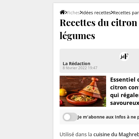
Fiches
Idées recettes
Recettes par
Recettes du citron c
légumes
La Rédaction
8 février 2022 19:47
Essentiel 
citron con
qui régale
savoureux
Je m'abonne aux Infos à ne p
Utilisé dans la
cuisine du Maghre