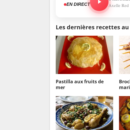
EN DIRECT
Axelle Red
Les dernières recettes au 
Pastilla aux fruits de
Broc
mer
mar